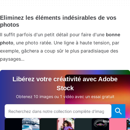
Eliminez les éléments indésirables de vos
photos
Il suffit parfois d'un petit détail pour faire d'une
bonne
photo
, une photo ratée. Une ligne à haute tension, par
exemple, gâchera a coup sûr le plus paradisiaque des
paysages...
Libérez votre créativité avec Adobe
Stock
Obtenez 10 images ou 1 vidéo avec un essai gratuit
Rechercher sur le site Adobe.com
Vidéos
Audio
Images