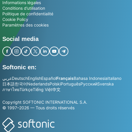
Informations légales
Conditions d’utilisation
Politique de confidentialité
Cookie Policy
Paramètres des cookies
Social media
Softonic en:
عربي
Deutsch
English
Español
Français
Bahasa Indonesia
Italiano
日本語
한국어
Nederlands
Polski
Português
Русский
Svenska
ภาษาไทย
Türkçe
Tiếng Việt
中文
Copyright SOFTONIC INTERNATIONAL S.A.
© 1997–2026 — Tous droits réservés