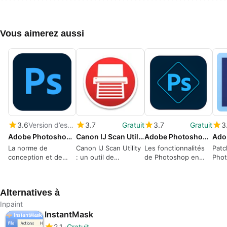
Vous aimerez aussi
3.6
Version d’essai
3.7
Gratuit
3.7
Gratuit
3
Adobe Photoshop CC
Canon IJ Scan Utility
Adobe Photoshop Express for Windows 10
La norme de
Canon IJ Scan Utility
Les fonctionnalités
Patc
conception et de
: un outil de
de Photoshop en
Pho
photographie pour
numérisation via les
mode compact
l'édition d'images
appareils Canon
Alternatives à
Inpaint
InstantMask
2.1
Gratuit