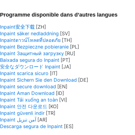
Programme disponible dans d’autres langues
Inpaint安全下载
Inpaint säker nedladdning
Inpaintดาวน์โหลดที่ปลอดภัย
Inpaint Bezpieczne pobieranie
Inpaint Защитный загрузку
Baixada segura do Inpaint
安全なダウンロード Inpaint
Inpaint scarica sicuro
Inpaint Sichern Sie den Download
Inpaint secure download
Inpaint Aman Download
Inpaint Tải xuống an toàn
Inpaint 안전 다운로드
Inpaint güvenli indir
Inpaint آمن تنزيل
Descarga segura de Inpaint